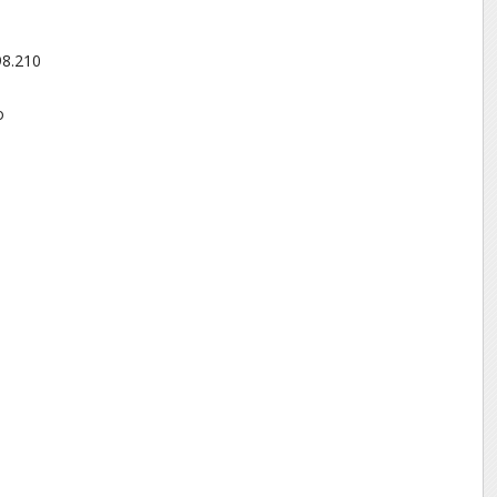
98.210
o