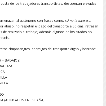
s a costa de los trabajadores transportistas, descuentan elevadas
, amenazan al autónomo con frases como:
«si no te interesa,
or abuso, no respetan el pago del transporte a 30 dias, retrasan
 de realizado el trabajo; Además algunos de los citados no
miento.
estos chupasangres, enemigos del transporte digno y honrado:
 – BADAJOZ
ARAGOZA
SCA
ILLA
VILLA
GO
IA (AFINCADOS EN ESPAÑA)