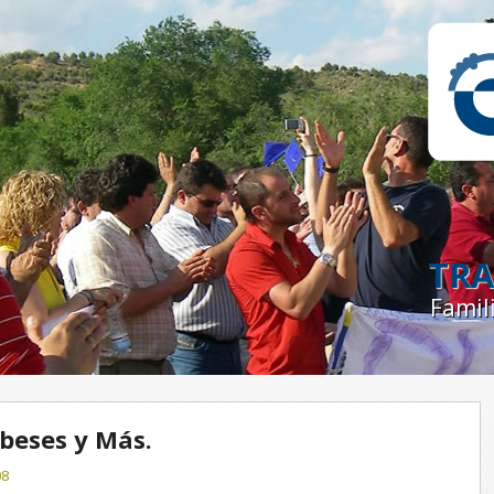
TRA
Famil
beses y Más.
08