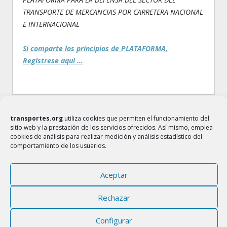
TRANSPORTE DE MERCANCIAS POR CARRETERA NACIONAL
E INTERNACIONAL
Si comparte los principios de PLATAFORMA,
Regístrese aquí …
Navegación
←
posts anteriores
posts siguientes
→
transportes.org
utiliza cookies que permiten el funcionamiento del
sitio web y la prestación de los servicios ofrecidos. Así mismo, emplea
cookies de análisis para realizar medición y análisis estadístico del
comportamiento de los usuarios.
TRANSPORTES.ORG
FAMILIA DEL SECTOR TRANSPORTE
Aceptar
www.transportes.org
Rechazar
transportes.org@gmail.com
Aviso Legal
Política de Cookies
Configurar