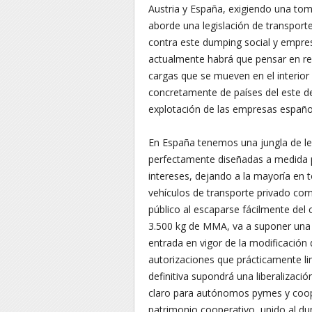
Austria y España, exigiendo una to
aborde una legislación de transport
contra este dumping social y empres
actualmente habrá que pensar en rei
cargas que se mueven en el interior 
concretamente de países del este d
explotación de las empresas españo
En España tenemos una jungla de leg
perfectamente diseñadas a medida pa
intereses, dejando a la mayoría en t
vehículos de transporte privado com
público al escaparse fácilmente del 
3.500 kg de MMA, va a suponer una 
entrada en vigor de la modificación
autorizaciones que prácticamente lim
definitiva supondrá una liberalizac
claro para autónomos pymes y cooper
patrimonio cooperativo, unido al du