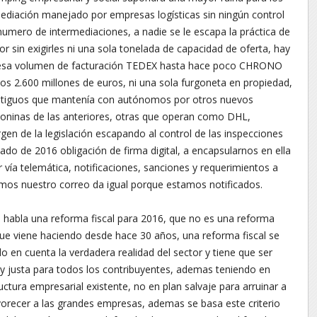
mediación manejado por empresas logísticas sin ningún control
l numero de intermediaciones, a nadie se le escapa la práctica de
or sin exigirles ni una sola tonelada de capacidad de oferta, hay
presa volumen de facturación TEDEX hasta hace poco CHRONO
os 2.600 millones de euros, ni una sola furgoneta en propiedad,
ntiguos que mantenía con autónomos por otros nuevos
oninas de las anteriores, otras que operan como DHL,
n de la legislación escapando al control de las inspecciones
sado de 2016 obligación de firma digital, a encapsularnos en ella
r vía telemática, notificaciones, sanciones y requerimientos a
eemos nuestro correo da igual porque estamos notificados.
s habla una reforma fiscal para 2016, que no es una reforma
ue viene haciendo desde hace 30 años, una reforma fiscal se
 en cuenta la verdadera realidad del sector y tiene que ser
a y justa para todos los contribuyentes, ademas teniendo en
tructura empresarial existente, no en plan salvaje para arruinar a
recer a las grandes empresas, ademas se basa este criterio