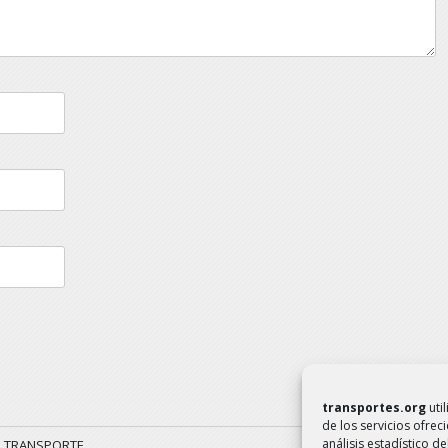
transportes.org
uti
de los servicios ofrec
análisis estadístico 
R TRANSPORTE