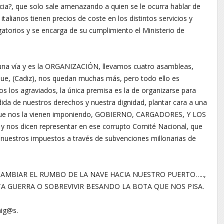
ia?, que solo sale amenazando a quien se le ocurra hablar de
 italianos tienen precios de coste en los distintos servicios y
gatorios y se encarga de su cumplimiento el Ministerio de
e una vía y es la ORGANIZACIÓN, llevamos cuatro asambleas,
que, (Cadiz), nos quedan muchas más, pero todo ello es
os los agraviados, la única premisa es la de organizarse para
dida de nuestros derechos y nuestra dignidad, plantar cara a una
que nos la vienen imponiendo, GOBIERNO, CARGADORES, Y LOS
 nos dicen representar en ese corrupto Comité Nacional, que
 nuestros impuestos a través de subvenciones millonarias de
MBIAR EL RUMBO DE LA NAVE HACIA NUESTRO PUERTO…..,
A GUERRA O SOBREVIVIR BESANDO LA BOTA QUE NOS PISA.
mig@s.