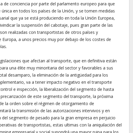
ma de conciencia por parte del parlamento europeo para que
e única en todos los países de la Unión, y se tomen medidas
arial que ya se está produciendo en toda la Unión Europea,
vindicar la suspensión del cabotaje, pues gran parte de las
son realizadas con transportistas de otros países y
e Europa, a unos precios muy por debajo de los costes de
las.
islaciones que afectan al transporte, que en definitiva están
ra una élite muy minoritaria del sector y favorables a sus
otal desamparo, la eliminación de la antigüedad para los
plementario, va a tener impacto negativo en el transporte
control e inspección, la liberalización del segmento de hasta
precarización de este segmento del transporte, la próxima
 de la orden sobre el régimen de otorgamiento de
itará la transmisión de las autorizaciones intervivos y en
ión del segmento de pesado para la gran empresa en perjuicio
ativas de transportistas, estas ultimas con la aniquilación del
mping empresarial y social supondrá una mayor ruina para los