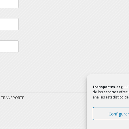
transportes.org
uti
de los servicios ofrec
análisis estadístico 
R TRANSPORTE
Configura