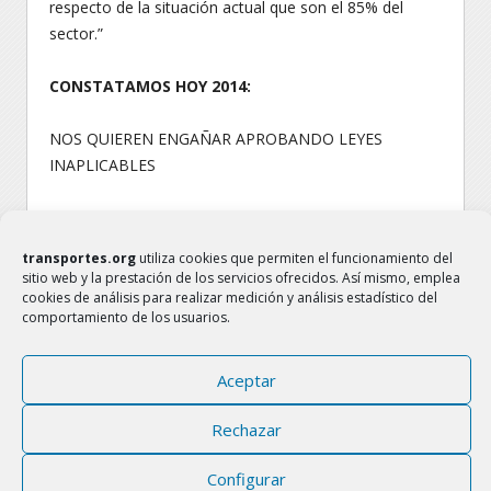
respecto de la situación actual que son el 85% del
sector.”
CONSTATAMOS HOY 2014:
NOS QUIEREN ENGAÑAR APROBANDO LEYES
INAPLICABLES
¡ NOS TOMAN POR IDIOTAS ! ¡ JUNTOS, PODEMOS !
transportes.org
utiliza cookies que permiten el funcionamiento del
sitio web y la prestación de los servicios ofrecidos. Así mismo, emplea
cookies de análisis para realizar medición y análisis estadístico del
comportamiento de los usuarios.
Aceptar
TRANSPORTES.ORG
FAMILIA DEL SECTOR TRANSPORTE
Rechazar
www.transportes.org
transportes.org@gmail.com
Configurar