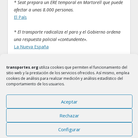
* Seat prepara un ERE temporal en Martorell que puede
afectar a unas 8.000 personas.
El País
* El transporte radicaliza el paro y el Gobierno ordena
una respuesta policial «contundente».
La Nueva España
* La huelga se embrutece y fuerza al Gobierno a actuar
transportes.org
utiliza cookies que permiten el funcionamiento del
y sacar 25.000 agentes a la calle.
sitio web y la prestación de los servicios ofrecidos. Así mismo, emplea
Las Provincias
cookies de análisis para realizar medición y análisis estadístico del
comportamiento de los usuarios.
* La Policía aborta una marcha de 280 camiones por la
ciudad.
Aceptar
Diario de Cordoba
Rechazar
* Las Fuerzas de Seguridad frenan una manifestación de
más de 400 camiones.
Configurar
ABC